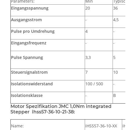
Parameters:
Min
Typisch
Eingangsspannung
20
36
Ausgangsstrom
-
4,5
Pulse pro Umdrehung
4
-
Eingangsfrequenz
-
-
Pulse Spannung
3,3
5
Steuersignalstrom
7
10
Isolationswiderstand
100 / 500
-
Isolationsklasse
-
B
Motor Spezifikation JMC 1,0Nm integrated
Stepper ihss57-36-10-21-38:
Name:
iHSS57-36-10-XX
iHS