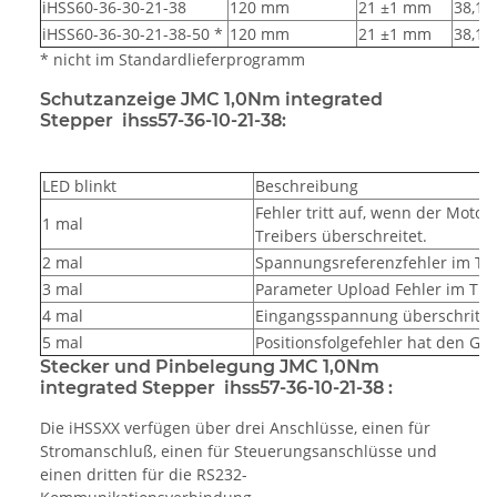
iHSS60-36-30-21-38
120 mm
21 ±1 mm
38,1
iHSS60-36-30-21-38-50 *
120 mm
21 ±1 mm
38,1
* nicht im Standardlieferprogramm
Schutzanzeige JMC 1,0Nm integrated
Stepper ihss57-36-10-21-38:
LED blinkt
Beschreibung
Fehler tritt auf, wenn der Moto
1 mal
Treibers überschreitet.
2 mal
Spannungsreferenzfehler im Tre
3 mal
Parameter Upload Fehler im Tre
4 mal
Eingangsspannung überschritte
5 mal
Positionsfolgefehler hat den Gr
Stecker und Pinbelegung JMC 1,0Nm
integrated Stepper ihss57-36-10-21-38 :
Die iHSSXX verfügen über drei Anschlüsse, einen für
Stromanschluß, einen für Steuerungsanschlüsse und
einen dritten für die RS232-