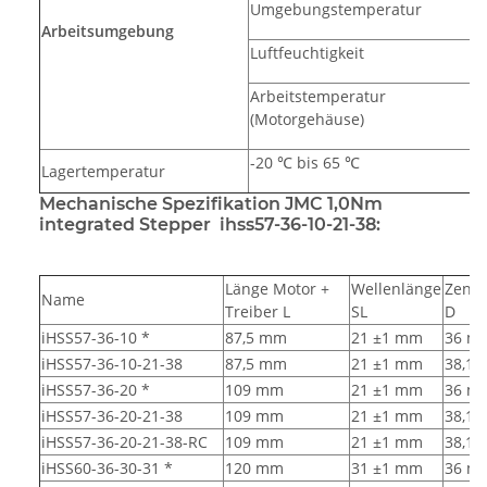
Umgebungstemperatur
Arbeitsumgebung
Luftfeuchtigkeit
Arbeitstemperatur
(Motorgehäuse)
-20 ℃ bis 65 ℃
Lagertemperatur
Mechanische Spezifikation JMC 1,0Nm
integrated Stepper ihss57-36-10-21-38:
Länge Motor +
Wellenlänge
Zentr
Name
Treiber L
SL
D
iHSS57-36-10 *
87,5 mm
21 ±1 mm
36 m
iHSS57-36-10-21-38
87,5 mm
21 ±1 mm
38,1
iHSS57-36-20 *
109 mm
21 ±1 mm
36 m
iHSS57-36-20-21-38
109 mm
21 ±1 mm
38,1
iHSS57-36-20-21-38-RC
109 mm
21 ±1 mm
38,1
iHSS60-36-30-31 *
120 mm
31 ±1 mm
36 m