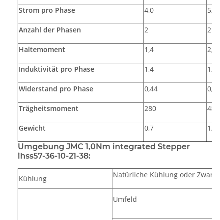
Strom pro Phase
4,0
5,0
Anzahl der Phasen
2
2
Haltemoment
1,4
2,0
Induktivität pro Phase
1,4
1,7
Widerstand pro Phase
0,44
0,3
Trägheitsmoment
280
480
Gewicht
0,7
1,0
Umgebung JMC 1,0Nm integrated Stepper
ihss57-36-10-21-38:
Natürliche Kühlung oder Zwang
Kühlung
Umfeld