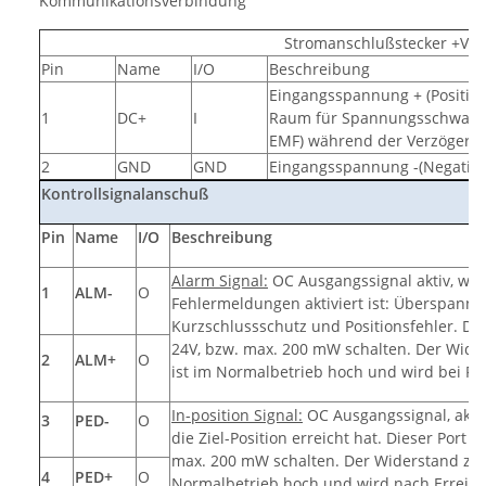
Kommunikationsverbindung
Stromanschlußstecker +VD
Pin
Name
I/O
Beschreibung
Eingangsspannung + (Positiv)
1
DC+
I
Raum für Spannungsschwank
EMF) während der Verzögerun
2
GND
GND
Eingangsspannung -(Negative
Kontrollsignalanschuß
Pin
Name
I/O
Beschreibung
Alarm Signal:
OC Ausgangssignal aktiv, wen
1
ALM-
O
Fehlermeldungen aktiviert ist: Überspannu
Kurzschlussschutz und Positionsfehler. Di
24V, bzw. max. 200 mW schalten. Der Wid
2
ALM+
O
ist im Normalbetrieb hoch und wird bei F
In-position Signal:
OC Ausgangssignal, aktiv
3
PED-
O
die Ziel-Position erreicht hat. Dieser Port
max. 200 mW schalten. Der Widerstand zwi
4
PED+
O
Normalbetrieb hoch und wird nach Erreich