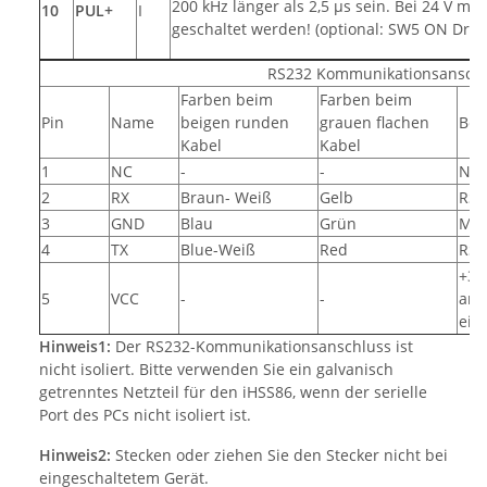
200 kHz länger als 2,5 µs sein. Bei 24 V mu
10
PUL+
I
geschaltet werden! (optional: SW5 ON Dr
RS232 Kommunikationsansch
Farben beim
Farben beim
Pin
Name
beigen runden
grauen flachen
Bes
Kabel
Kabel
1
NC
-
-
Nic
2
RX
Braun- Weiß
Gelb
RS2
3
GND
Blau
Grün
Mas
4
TX
Blue-Weiß
Red
RS2
+3,
5
VCC
-
-
ans
ein
Hinweis1:
Der RS232-Kommunikationsanschluss ist
nicht isoliert. Bitte verwenden Sie ein galvanisch
getrenntes Netzteil für den iHSS86, wenn der serielle
Port des PCs nicht isoliert ist.
Hinweis2:
Stecken oder ziehen Sie den Stecker nicht bei
eingeschaltetem Gerät.