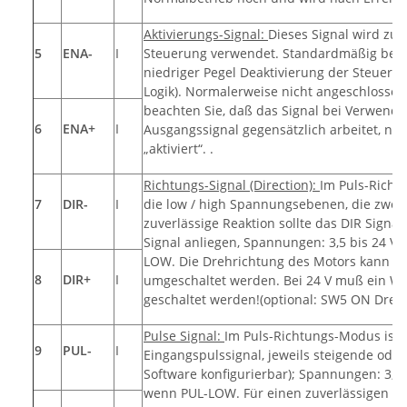
Aktivierungs-Signal:
Dieses Signal wird zur
5
ENA-
I
Steuerung verwendet. Standardmäßig bede
niedriger Pegel Deaktivierung der Steuer
Logik). Normalerweise nicht angeschlossen (
beachten Sie, daß das Signal bei Verwendu
6
ENA+
I
Ausgangssignal gegensätzlich arbeitet, näm
„aktiviert“. .
Richtungs-Signal (Direction):
Im Puls-Richt
7
DIR-
I
die low / high Spannungsebenen, die zwei 
zuverlässige Reaktion sollte das DIR Signa
Signal anliegen, Spannungen: 3,5 bis 24 V fü
LOW. Die Drehrichtung des Motors kann au
8
DIR+
I
umgeschaltet werden. Bei 24 V muß ein Wid
geschaltet werden!(optional: SW5 ON Dre
Pulse Signal:
Im Puls-Richtungs-Modus ist 
9
PUL-
I
Eingangspulssignal, jeweils steigende oder 
Software konfigurierbar); Spannungen: 3,5 b
wenn PUL-LOW. Für einen zuverlässigen Betr