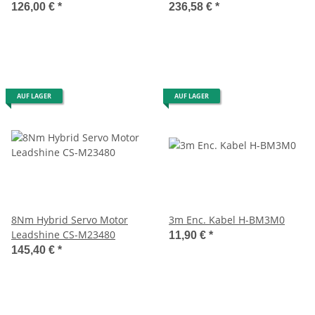
Bremse
126,00 €
*
236,58 €
*
AUF LAGER
AUF LAGER
8Nm Hybrid Servo Motor
3m Enc. Kabel H-BM3M0
Leadshine CS-M23480
11,90 €
*
145,40 €
*