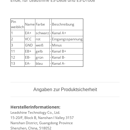
Ende, für Leadshine ES-D808 und ES-D1008
Pin
Name
Farbe
-
Beschreibung
weiblich
1
EA+
schwarz
-
Kanal A+
2
VCC
rot
-
Eingangsspannung
3
GND
weiß
-
Minus
11
EB+
gelb
-
Kanal B+
12
EB-
grün
-
Kanal B-
13
EA-
blau
-
Kanal A-
Angaben zur Produktsicherheit
Herstellerinformationen:
Leadshine Technology Co., Ltd.
15-20/F, Block B, Nanshan I Valley 3157
Nanshan District, Guangdong Province
Shenzhen, China, 518052