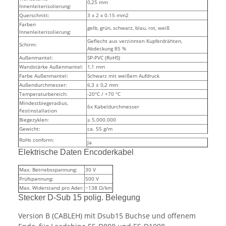
0,25 mm
Innenleiterisolierung:
Querschnitt:
3 x 2 x 0.15 mm2
Farben
gelb, grün, schwarz, blau, rot, weiß
Innenleiterisolierung:
Geflecht aus verzinnten Kupferdrähten,
Schirm:
Abdeckung 85 %
Außenmantel:
SP-PVC (RoHS)
Wandstärke Außenmantel:
1,1 mm
Farbe Außenmantel:
Schwarz mit weißem Aufdruck
Außendurchmesser:
6,3 ± 0,2 mm
Temperaturbereich:
-20°C / +70 °C
Mindestbiegeradius,
6x Kabeldurchmesser
Festinstallation
Biegezyklen:
≥ 5.000.000
Gewicht:
ca. 55 g/m
RoHs conform:
Ja
Elektrische Daten Encoderkabel
Max. Betriebsspannung:
30 V
Prüfspannung:
500 V
Max. Widerstand pro Ader:
~138 Ω/km
Stecker D-Sub 15 polig. Belegung
Version B (CABLEH) mit Dsub15 Buchse und offenem