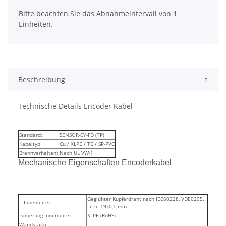
x
Bitte beachten Sie das Abnahmeintervall von 1
Einheiten.
Beschreibung
Technische Details Encoder Kabel
Standard:
SENSOR-CY-FD (TP)
Kabeltyp
Cu / XLPE / TC / SP-PVC
Brennverhalten:
Nach UL VW-1
Mechanische Eigenschaften Encoderkabel
Geglühter Kupferdraht nach IEC60228, VDE0295.
Innenleiter:
Litze 19x0,1 mm
Isolierung Innenleiter:
XLPE (RoHS)
Wandstärke