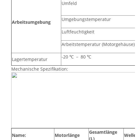
Ö
Umfeld
v
Umgebungstemperatur
0
Arbeitsumgebung
Luftfeuchtigkeit
4
Arbeitstemperatur (Motorgehäuse)
m
-20 ℃ － 80 ℃
Lagertemperatur
Mechanische Spezifikation:
Gesamtlänge
Name:
Motorlänge
Wellen
(L)