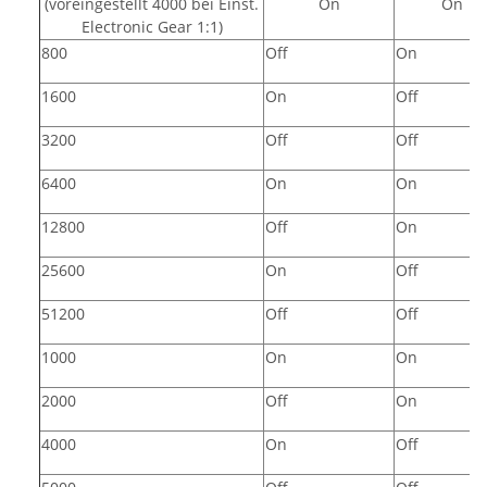
(voreingestellt 4000 bei Einst.
On
On
Electronic Gear 1:1)
800
Off
On
1600
On
Off
3200
Off
Off
6400
On
On
12800
Off
On
25600
On
Off
51200
Off
Off
1000
On
On
2000
Off
On
4000
On
Off