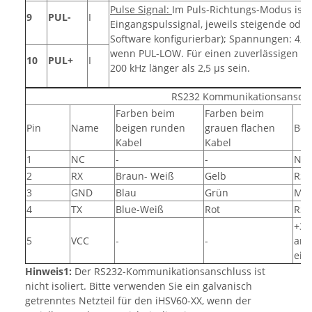
Pulse Signal:
Im Puls-Richtungs-Modus ist 
9
PUL-
I
Eingangspulssignal, jeweils steigende oder 
Software konfigurierbar); Spannungen: 4,5 
wenn PUL-LOW. Für einen zuverlässigen Betr
10
PUL+
I
200 kHz länger als 2,5 µs sein.
RS232 Kommunikationsansch
Farben beim
Farben beim
Pin
Name
beigen runden
grauen flachen
Bes
Kabel
Kabel
1
NC
-
-
Nic
2
RX
Braun- Weiß
Gelb
RS2
3
GND
Blau
Grün
Mas
4
TX
Blue-Weiß
Rot
RS2
+3,
5
VCC
-
-
ans
ein
Hinweis1:
Der RS232-Kommunikationsanschluss ist
nicht isoliert. Bitte verwenden Sie ein galvanisch
getrenntes Netzteil für den iHSV60-XX, wenn der