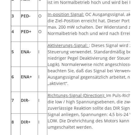
ist im Normalbetrieb hoch und wird bei Fe
In-position Signal:
OC Ausgangssignal, aktiv
3
PED-
O
die Ziel-Position erreicht hat. Dieser Port
max. 200 mW schalten. Der Widerstand zwi
4
PED+
O
Normalbetrieb hoch und wird nach Erreich
Aktivierungs-Signal:
: Dieses Signal wird zu
5
ENA-
I
Steuerung verwendet. Standardmäßig bede
niedriger Pegel Deaktivierung der Steuer
Logik). Normalerweise nicht angeschlossen (
beachten Sie, daß das Signal bei Verwendu
6
ENA+
I
Ausgangssignal gegensätzlich arbeitet, näm
„aktiviert“.
Richtungs-Signal (Direction):
Im Puls-Richt
7
DIR-
I
die low / high Spannungsebenen, die zwei 
zuverlässige Reaktion sollte das DIR Signa
Signal anliegen, Spannungen: 4,5 bis-24 V fü
LOW. Die Drehrichtung des Motors kann au
8
DIR+
I
umgeschaltet werden.