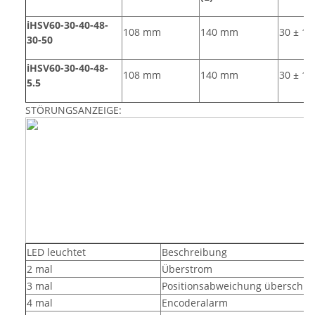
iHSV60-30-40-48-
108 mm
140 mm
30 ± 1
30-50
iHSV60-30-40-48-
108 mm
140 mm
30 ± 1
5.5
STÖRUNGSANZEIGE:
LED leuchtet
Beschreibung
2 mal
Überstrom
3 mal
Positionsabweichung überschrei
4 mal
Encoderalarm