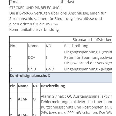
7 mal
Überlast
STECKER UND PINBELEGUNG :
Die iHSV60-XX verfügen über drei Anschlüsse, einen für
Stromanschluß, einen für Steuerungsanschlüsse und
einen dritten für die RS232-
Kommunikationsverbindung
Stromanschlußstecker
Pin
Name
I/O
Beschreibung
Eingangsspannung + (Positiv)
1
DC+
I
Raum für Spannungsschwank
EMF) während der Verzögerun
2
GND
GND
Eingangsspannung - (Negativ
Kontrollsignalanschuß
Pin
Name
I/O
Beschreibung
Alarm Signal:
: OC Ausgangssignal aktiv, w
1
ALM-
O
Fehlermeldungen aktiviert ist: Überspannu
Kurzschlussschutz und Positionsfehler. Di
24V, bzw. max. 200 mW schalten. Der Wid
2
ALM+
O