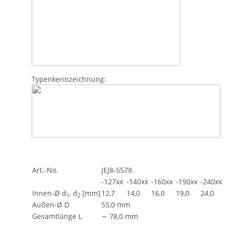
Typenkennzeichnung:
Art.-No.
JEJ8-5578
-127xx
-140xx
-160xx
-190xx
-240xx
Innen-Ø d
, d
[mm]
12,7
14,0
16,0
19,0
24,0
1
2
Außen-Ø D
55,0 mm
Gesamtlänge L
∼ 78,0 mm