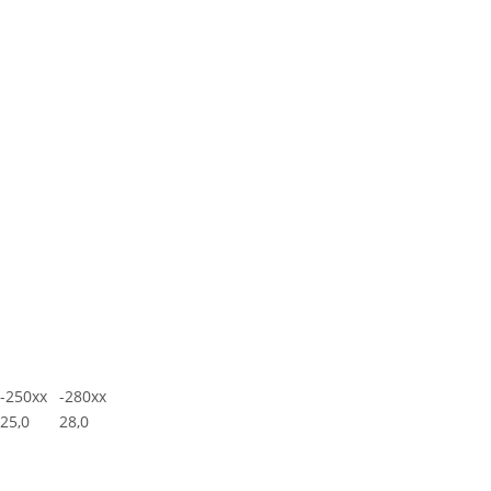
-250xx
-280xx
25,0
28,0