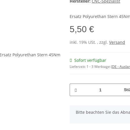
Hersteller:
CNC-Spezialist
Ersatz Polyurethan Stern 45N
5,50 €
inkl. 19% USt. , zzgl.
Versand
Sofort verfügbar
Lieferzeit:
1 - 3 Werktage
(DE - Ausla
St
x
Bitte beachten Sie das Abna