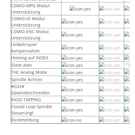
CSMIO-MPG Modul
Unterstützung
CSMIO-IO Modul
Unterstützung
CSMIO-ENC Modul
Unterstützung
Umkehrspiel
kompensation
Homing auf INDEX
*bas
Slave axes
THC Analog Mode
Spindle Achsen
#G32#
Gewindeschneiden
RIGID TAPPING
Closed Loop Spindel
Steuerungl
Rückmeldung