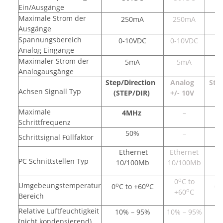
Ein/Ausgänge
Maximale Strom der
250mA
250mA
Ausgänge
Spannungsbereich
0-10VDC
0-10VDC
Analog Eingänge
Maximaler Strom der
5mA
5mA
Analogausgänge
Step/Direction
Analog
Ste
Achsen Signall Typ
(STEP/DIR)
+/- 10V
(
Maximale
4MHz
–
Schrittfrequenz
50%
–
Schrittsignal Füllfaktor
Ethernet
Ethernet
PC Schnittstellen Typ
10/100Mb
10/100Mb
o
0
C to
Umgebeungstemperatur
o
o
o
0
C to +60
C
0
o
+60
C
Bereich
Relative Luftfeuchtigkeit
10% – 95%
10% – 95%
1
(nicht kondensierend)