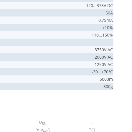
120...373V DC
50A
0,75mA
±10%
110...150%
3750V AC
2000V AC
1250V AC
-30...+70°C
5000m
300g
U
h
RN
[mV
]
[%]
p-p