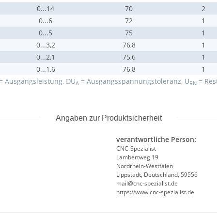
0...14
70
2
0...6
72
1
0...5
75
1
0...3,2
76,8
1
0...2,1
75,6
1
0...1,6
76,8
1
= Ausgangsleistung,
U
= Ausgangsspannungstoleranz, U
= Rest
D
A
RN
Angaben zur Produktsicherheit
verantwortliche Person:
CNC-Spezialist
Lambertweg 19
Nordrhein-Westfalen
Lippstadt, Deutschland, 59556
mail@cnc-spezialist.de
https://www.cnc-spezialist.de