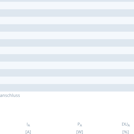
eanschluss
I
P
U
D
A
A
A
[A]
[W]
[%]