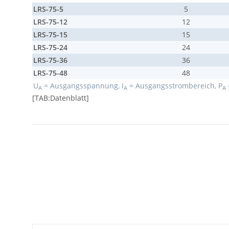
LRS-75-5
5
LRS-75-12
12
LRS-75-15
15
LRS-75-24
24
LRS-75-36
36
LRS-75-48
48
U
= Ausgangsspannung, I
= Ausgangsstrombereich, P
A
A
A
[TAB:Datenblatt]