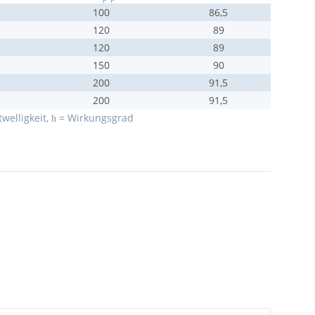
100
86,5
120
89
120
89
150
90
200
91,5
200
91,5
welligkeit,
= Wirkungsgrad
h