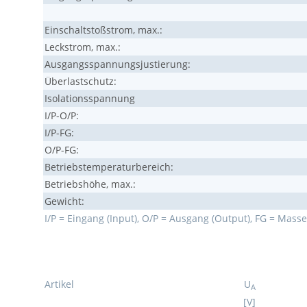
Einschaltstoßstrom, max.:
Leckstrom, max.:
Ausgangsspannungsjustierung:
Überlastschutz:
Isolationsspannung
I/P-O/P:
I/P-FG:
O/P-FG:
Betriebstemperaturbereich:
Betriebshöhe, max.:
Gewicht:
I/P = Eingang (Input), O/P = Ausgang (Output), FG = Mass
Artikel
U
A
[V]